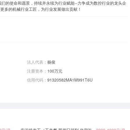
们的使命和愿景，持续并永续为行业赋能--力争成为数控行业的龙头企
养更多的机械行业工匠，为行业发展做出贡献！
法人代表：
杨俊
注册资本：
100万元
信用代码：
91320582MA1M991T6U
00元/月
实习操作工（工作餐 节假日福利 住宿补贴 ）
3000-4000元/月