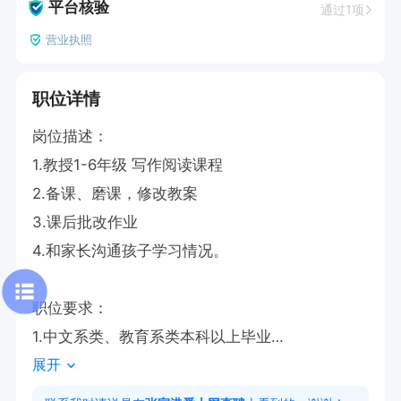
平台核验
通过1项
营业执照
职位详情
岗位描述：

1.教授1-6年级 写作阅读课程

2.备课、磨课，修改教案

3.课后批改作业

4.和家长沟通孩子学习情况。

职位要求：

1.中文系类、教育系类本科以上毕业

展开
 2.普通话标准 

3.喜爱文学、热爱写作。喜欢孩子。
