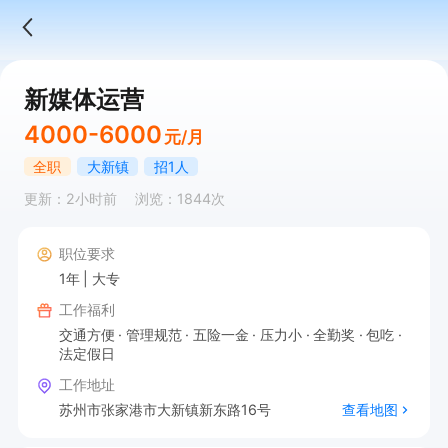
新媒体运营
4000-6000
元/月
全职
大新镇
招1人
更新：2小时前
浏览：1844次
职位要求
1年
大专
工作福利
交通方便
管理规范
五险一金
压力小
全勤奖
包吃
法定假日
工作地址
苏州市张家港市大新镇新东路16号
查看地图