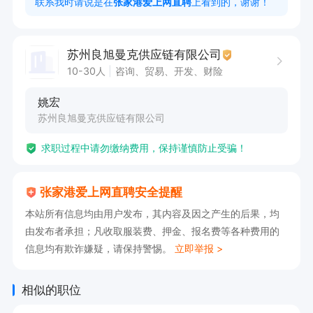
联系我时请说是在
张家港爱上网直聘
上看到的，谢谢！
话术、脚本、流程、活动形式等方面直播优化

[任职要求]

苏州良旭曼克供应链有限公司
1..形象好、气质佳，口齿伶例，普通话发音标准，
10-30人
咨询、贸易、开发、财险
性格外向，开朗大方，具有优秀的表达能力:

姚宏
2.具备一定的销售经验与销售技巧，能熟练运用销
苏州良旭曼克供应链有限公司
售话术;

求职过程中请勿缴纳费用，保持谨慎防止受骗！
3.临场思维敏捷，具备较强的语言表达能力、逻辑
思维、反应能力和现场操控应变能力;

张家港爱上网直聘安全提醒
4.热爱直播事业，能够承受一定的工作压力，有良
本站所有信息均由用户发布，其内容及因之产生的后果，均
好的团队合作精神，具备良好的敬业精神和职业操
由发布者承担；凡收取服装费、押金、报名费等各种费用的
守:5.有较强的学习能力，能够快速掌握销售品
信息均有欺诈嫌疑，请保持警惕。
立即举报 >
牌、产品知识点，直播技巧，并自我提升优化:
相似的职位