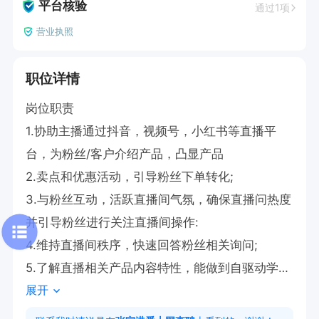
平台核验
通过1项
营业执照
职位详情
岗位职责

1.协助主播通过抖音，视频号，小红书等直播平
台，为粉丝/客户介绍产品，凸显产品

2.卖点和优惠活动，引导粉丝下单转化;

3.与粉丝互动，活跃直播间气氛，确保直播问热度
并引导粉丝进行关注直播间操作:

4.维持直播间秩序，快速回答粉丝相关询问;

5.了解直播相关产品内容特性，能做到自驱动学习
展开
提升.

7.每日参与做好复盘，与运营、摄制团队共同进行