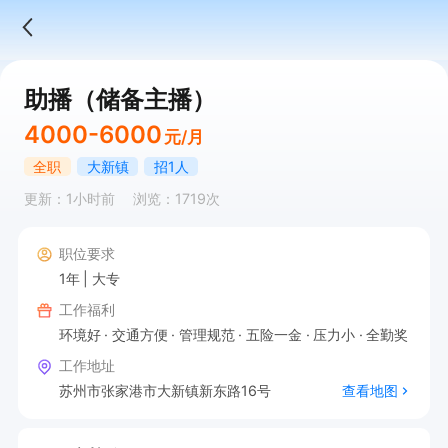
助播（储备主播）
4000-6000
元/月
全职
大新镇
招1人
更新：1小时前
浏览：1719次
职位要求
1年
大专
工作福利
环境好
交通方便
管理规范
五险一金
压力小
全勤奖
工作地址
苏州市张家港市大新镇新东路16号
查看地图