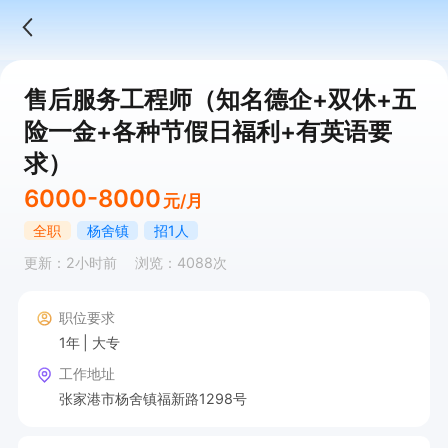
售后服务工程师（知名德企+双休+五
险一金+各种节假日福利+有英语要
求）
6000-8000
元/月
全职
杨舍镇
招1人
更新：2小时前
浏览：4088次
职位要求
1年
大专
工作地址
张家港市杨舍镇福新路1298号