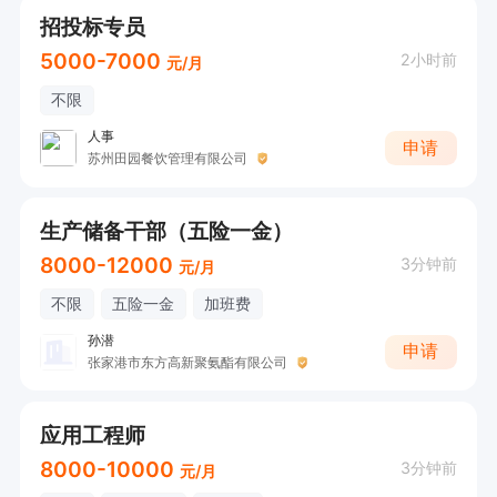
6. Continuous advancement in corporate produ
招投标专员
ct knowledge system development (including
5000-7000
2小时前
元/月
 new product studies)。

不限
持续不断深化学习公司各类产品知识（包括新产
人事
品）；

申请
苏州田园餐饮管理有限公司
7. Working closely with production department
生产储备干部（五险一金）
 and assist when in need. 

8000-12000
3分钟前
元/月
  需要时协助生产部工作； 

不限
五险一金
加班费
孙潜
申请
8. Other work assigned by superiors. 

张家港市东方高新聚氨酯有限公司
  上级交付的其他工作。 

应用工程师
Qualifications 任职资格

8000-10000
3分钟前
元/月