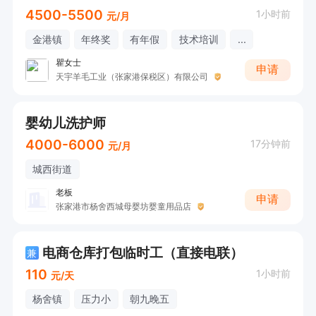
4.	Paid annual leave

4500-5500
1小时前
元/月
带薪年休假

金港镇
年终奖
有年假
技术培训
...
5.	Festival gift vouchers

瞿女士
节日礼券

申请
天宇羊毛工业（张家港保税区）有限公司
6.	Holiday gifts

节日礼物

婴幼儿洗护师
7.	Business travel allowance

4000-6000
17分钟前
元/月
出差补贴

城西街道
8.	Complimentary lunch provided

老板
申请
提供工作餐

张家港市杨舍西城母婴坊婴童用品店
9.	High-temperature subsidy during summer

夏季高温补贴

电商仓库打包临时工（直接电联）
兼
10.	Annual health check-up

110
1小时前
元/天
年度健康体检

杨舍镇
压力小
朝九晚五