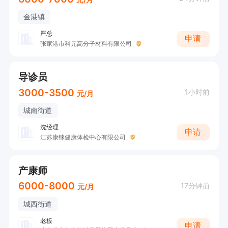
 mindset

具备优秀的沟通能力与团队协作意识；

金港镇
严总
申请
张家港市科元高分子材料有限公司
8. Structured thinking & logical analysis capabili
ty

导诊员
思路清晰且具备系统性逻辑分析能力；

3000-3500
1小时前
元/月
城南街道
9. Strict adherence to occupational ethics & co
沈经理
nfidentiality

申请
江苏康铼健康体检中心有限公司
严守职业道德准则与商业机密；

产康师
10. Compliance with Chinese labor safety regul
6000-8000
17分钟前
元/月
ations & corporate policies, as well as rules an
城西街道
d regulations outlined in the employee handbo
老板
申请