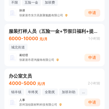
1. College degree or above in mechanical engin
不限
五险一金
加班费
eering or related majors

孙潜
申请
  大专及以上学历，机械工程或相关专业背景

张家港市东方高新聚氨酯有限公司
服装打样人员（五险一金+节假日福利+提供住宿和工作餐））
2. Minimum 1 year of technical service experie
6000-10000
1小时前
nce in multinational manufacturing enterprises
元/月
 (mechanical field preferred)

城北街道
1年以上跨国制造企业技术服务经验（机械领域从
蒋经理
申请
张家港市君鸿服饰有限公司
业者优先）

办公室文员
3. Frequent business travel required.接受高频
4000-5000
2小时前
元/月
出差

锦丰镇
年终奖
全勤奖
加班补助
...
人事
4. Long-term commitment to company develop
申请
苏州顶创新材料科技有限公司