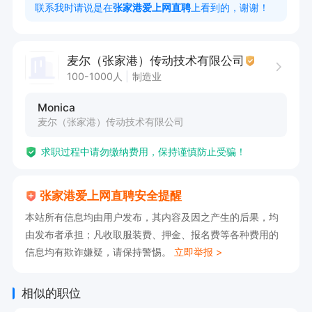
联系我时请说是在
张家港爱上网直聘
上看到的，谢谢！
3. Coordinate technical training programs unde
r supervisor's guidance;

麦尔（张家港）传动技术有限公司
  协助主管开展员工及客户技术培训;

100-1000人
制造业
Monica
4. Manage claim parts process from diagnosis, 
麦尔（张家港）传动技术有限公司
repair to delivery. 

求职过程中请勿缴纳费用，保持谨慎防止受骗！
   负责投诉零件的鉴定、维修及跟踪交付全流程； 

张家港爱上网直聘安全提醒
5. "Pre-sales product preparation process: Rus
本站所有信息均由用户发布，其内容及因之产生的后果，均
t removal , accessory installation, etc. 售前产品
由发布者承担；凡收取服装费、押金、报名费等各种费用的
处理发货前产品的修复准备：除锈、安装、等工
信息均有欺诈嫌疑，请保持警惕。
立即举报 >
作；

相似的职位