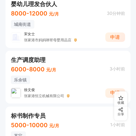
通讯补贴

婴幼儿理发合伙人
17.	Birthday gifts and celebrations

8000-12000
30分钟前
元/月
生日礼物与庆祝活动

城南街道
18.	Employee shower facilities provided

宋女士
申请
员工淋浴间提供

张家港市妈妈咪呀母婴用品店
19.	Purified drinking water system

直饮净化水系统

生产调度助理
20.	Hot water supply in winter for handwashi
6000-8000
3小时前
元/月
ng

乐余镇
冬季热水洗手供应

徐文俊
申请
张家港恒立机械有限公司
收藏
如果您对我们的职位感兴趣，请将您 word.docx
标书制作专员
分享
 或者PDF 版本的中英文简历投递至：

5000-10000
1小时前
元/月
If you are interested in this position, please su
其它