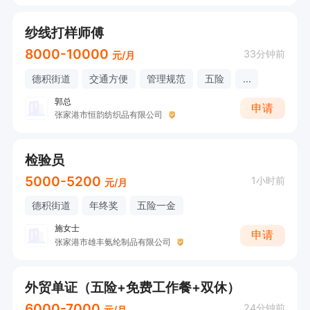
ment 愿意与公司共同长期发展

纱线打样师傅
5. Basic proficiency in English reading, writing,
8000-10000
33分钟前
元/月
 and listening required; candidates with strong
德积街道
交通方便
管理规范
五险
...
 English skills is preferred;

郭总
申请
  具备基础英语读写及听力能力，英语优秀者优先
张家港市恒韵纺织品有限公司
录用；

检验员
6. Comprehensive product knowledge + Mech
5000-5200
1小时前
元/月
anical drawing literacy + MS Office mastery精
德积街道
年终奖
五险一金
通公司产品/熟练解读机械图纸/掌握Office办公软
施女士
申请
张家港市雄丰氨纶制品有限公司
件；

外贸单证（五险+免费工作餐+双休）
7. Strong communication skills & collaborative
6000-7000
24分钟前
元/月