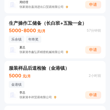
11.	Annual team events: Spring and Autumn o
周经理
申请
张家港欣嘉润进出口贸易有限公司
utings, departmental team building, Family Da
y, Sports Day 年度团队活动：春游、秋游、部门
生产操作工储备（长白班+五险一金）
团建、家庭日、运动日

5000-8000
57分钟前
元/月
12.	Team building subsidy

团建补贴

乐余镇
年终奖
13.	Supplementary commercial insurance

夏总
申请
张家港市鑫弘昇精密机械有限公司
补充商业意外保险

14.	Year-round climate-controlled work enviro
服装样品后道检验（金港镇）
nment

5000
2小时前
元/月
四季恒温办公环境

金港镇
15.	Long-service award

李总
工龄奖

申请
张家港丰祥贸易有限公司
16.	Phone allowance
