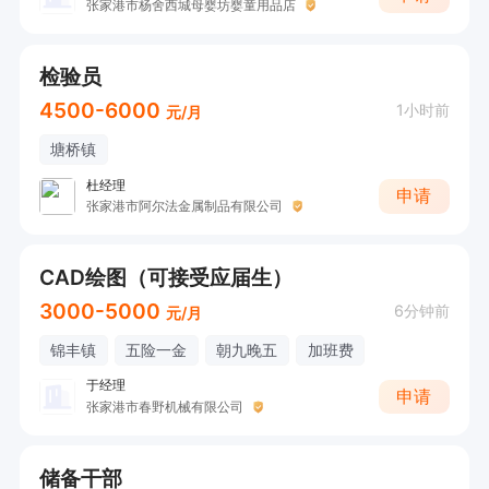
ok. 

张家港市杨舍西城母婴坊婴童用品店
  遵守中国法律规定的安全工作标准和相关公司规
章制度和员工手册；

检验员
4500-6000
1小时前
元/月
公司福利：

塘桥镇
1.	Comprehensive social insurance and hous
杜经理
申请
张家港市阿尔法金属制品有限公司
ing fund in full compliance with regulations

足额缴纳五险一金，保障全面

CAD绘图（可接受应届生）
2.	Systematic professional training and care
3000-5000
6分钟前
元/月
er development opportunities

专业系统化的培训与发展机会

锦丰镇
五险一金
朝九晚五
加班费
3.	National statutory holidays + weekends of
于经理
申请
张家港市春野机械有限公司
f, 8-hour workday

国家法定节假日与双休制度，每天工作8小时

储备干部