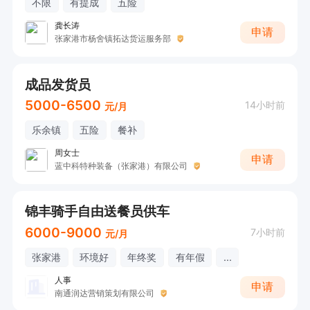
不限
有提成
五险
龚长涛
申请
张家港市杨舍镇拓达货运服务部
成品发货员
5000-6500
14小时前
元/月
乐余镇
五险
餐补
周女士
申请
蓝中科特种装备（张家港）有限公司
锦丰骑手自由送餐员供车
6000-9000
7小时前
元/月
张家港
环境好
年终奖
有年假
...
人事
申请
南通润达营销策划有限公司