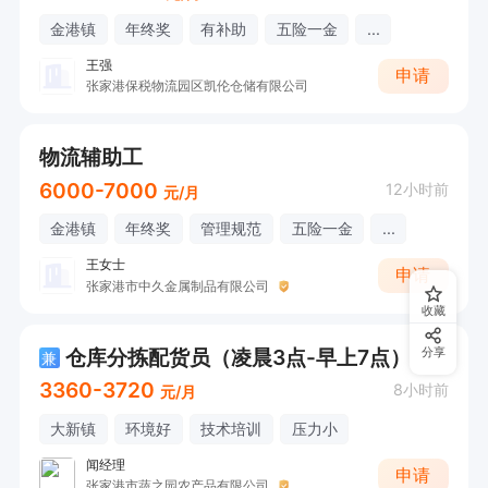
金港镇
年终奖
有补助
五险一金
...
王强
申请
张家港保税物流园区凯伦仓储有限公司
物流辅助工
6000-7000
12小时前
元/月
金港镇
年终奖
管理规范
五险一金
...
王女士
申请
张家港市中久金属制品有限公司
收藏
仓库分拣配货员（凌晨3点-早上7点）
分享
兼
3360-3720
8小时前
元/月
大新镇
环境好
技术培训
压力小
闻经理
申请
张家港市蔬之园农产品有限公司