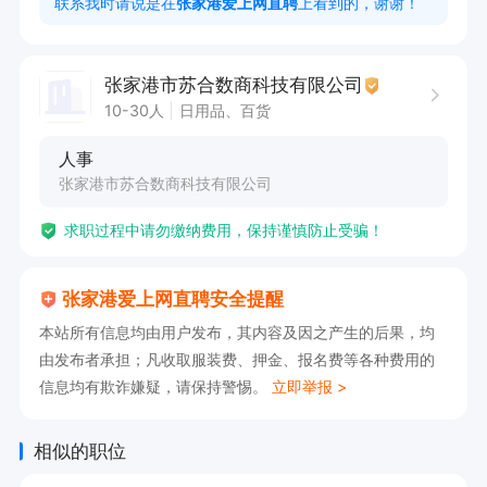
联系我时请说是在
张家港爱上网直聘
上看到的，谢谢！
任职要求：

    硬性条件：

张家港市苏合数商科技有限公司
    持C1及以上驾驶证，实际驾龄3年以上，驾驶技
10-30人
日用品、百货
术娴熟，熟悉本地路况。

人事
    无重大交通事故记录，无严重交通违章记录。

张家港市苏合数商科技有限公司
    身体健康，无妨碍驾驶的疾病，能胜任高强度
求职过程中请勿缴纳费用，保持谨慎防止受骗！
体力劳动。

    核心素质：

张家港爱上网直聘安全提醒
    吃苦耐劳，责任心强： 这是一份“又开车又搬
本站所有信息均由用户发布，其内容及因之产生的后果，均
货”的工作，需要责任心和不怕辛苦的实干精神。

由发布者承担；凡收取服装费、押金、报名费等各种费用的
    团队合作： 服从安排，有良好的沟通意识，愿
信息均有欺诈嫌疑，请保持警惕。
立即举报 >
意与同事协同作战。

    踏实稳定： 做事主动仔细，爱惜车辆货物，追
相似的职位
求长期稳定发展。