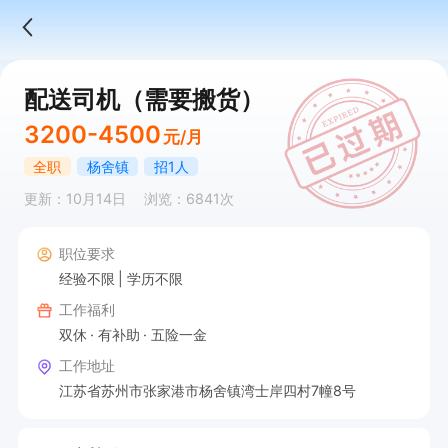
配送司机（需要搬货）
3200-4500
元/月
全职
杨舍镇
招1人
更新：10月14日
浏览：6841次
职位要求
经验不限
学历不限
工作福利
双休
有补助
五险一金
工作地址
江苏省苏州市张家港市杨舍镇湾士岸四村7幢8号