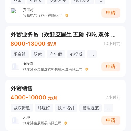
不限
年终奖
交通方便
技术培训
...
黄国梅
申请
宝联电气（苏州)有限公司
外贸业务员（欢迎应届生 五险 包吃 双休 法定假日）
8000-13000
10小时前
元/月
乐余镇
双休
有年假
有提成
...
刘发科
申请
张家港市美伦达饮料机械制造有限公司
外贸销售
4000-10000
2小时前
元/月
城东街道
环境好
技术培训
管理规范
...
人事
申请
张家港鑫辰贸易有限公司