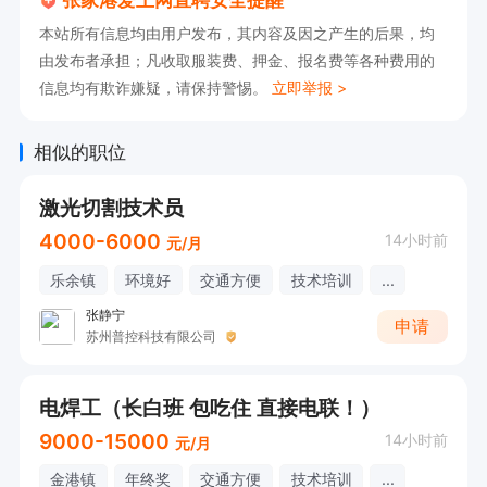
本站所有信息均由用户发布，其内容及因之产生的后果，均
由发布者承担；凡收取服装费、押金、报名费等各种费用的
信息均有欺诈嫌疑，请保持警惕。
立即举报 >
相似的职位
激光切割技术员
4000-6000
14小时前
元/月
乐余镇
环境好
交通方便
技术培训
...
张静宁
申请
苏州普控科技有限公司
电焊工（长白班 包吃住 直接电联！）
9000-15000
14小时前
元/月
金港镇
年终奖
交通方便
技术培训
...