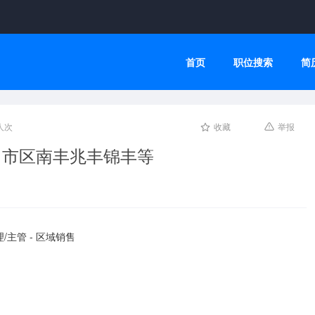
首页
职位搜索
简
人次
收藏
举报
）市区南丰兆丰锦丰等
/主管 - 区域销售