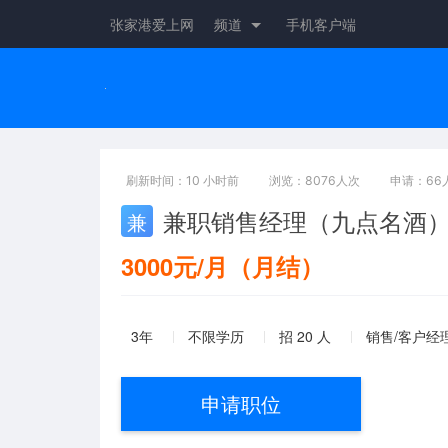
张家港爱上网
频道
手机客户端
刷新时间：10 小时前
浏览：8076人次
申请：66
兼职销售经理（九点名酒
兼
3000元/月（月结）
3年
不限学历
招 20 人
销售/客户经理
申请职位