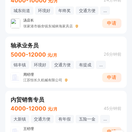
4000-10000
元/月
城东街道
环境好
年终奖
交通方便
...
汤店长
申请
张家港市杨舍镇东城林海家具店
轴承业务员
5000-12000
26分钟前
元/月
锦丰镇
环境好
交通方便
有提成
...
周经理
申请
江苏恒长久机械有限公司
内贸销售专员
4000-12000
45分钟前
元/月
大新镇
交通方便
有年假
五险一金
...
王经理
申请