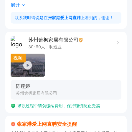
展开
染力与亲和力，对销售工作有较高的热情；

2、能力：有良好的销售能力，有较强的服务意
联系我时请说是在
张家港爱上网直聘
上看到的，谢谢！
识，语言表达能力比较强，逻辑思维能力清晰，抗
压能力强，责任心、团队意识

苏州箫枫家居有限公司
3、经验：终端门店销售经验优先，有家居建材、
30-60人
制造业
家装行业销售经验者优先；

视频
4、能熟练操作word、Excel办公软件；

5、有较强的沟通表达能力，有团队协作精神、善
于挑战，能承受较大的工作压力；

陈莲娇
岗位职责：

苏州箫枫家居有限公司
1.遵守公司规章制度；

求职过程中请勿缴纳费用，保持谨慎防止受骗！
2..制定公司产品销售策略和工作计划，完成销售
任务；

张家港爱上网直聘安全提醒
3、开拓新市场,发展新客户,增加产品销售范围；
