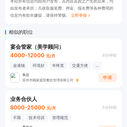
本站所有信息均由用户发布，其内容及因之产生的后果，均
4、负责维护与增进现有客户关系，建立与相关人
由发布者承担；凡收取服装费、押金、报名费等各种费用的
员长期良好的信赖关系。

信息均有欺诈嫌疑，请保持警惕。
立即举报 >
工作时间：

08：30——17：30，中午休息1个小时。

相似的职位
工作内容：

宴会管家（美学顾问）
1、负责对公司提供的客户资源进行沟通并筛选出
4000-12000
6分钟前
元/月
意向客户或潜在客户；

金港镇
环境好
年终奖
交通方便
...
2、通过电话与客户进行有效沟通、了解客户需
朱总
求、寻找销售机会并完成销售目标；

申请
苏州市顾家庭院餐饮管理有限公司
3、定期与合作客户进行沟通，建立良好的长期合
作关系。

业务合伙人
4、意向客户，专人负责跟踪服务，享受签单提
8000-25000
5分钟前
元/月
成。

不限
技术培训
管理规范
5、负责搜集新客户的资料并进行沟通，开发新客
秦女士