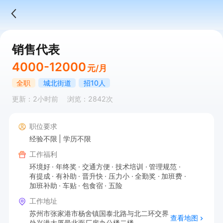
销售代表
4000-12000
元/月
全职
城北街道
招10人
更新：2小时前
浏览：2842次
职位要求
经验不限
学历不限
工作福利
环境好
年终奖
交通方便
技术培训
管理规范
有提成
有补助
晋升快
压力小
全勤奖
加班费
加班补助
车贴
包食宿
五险
工作地址
苏州市张家港市杨舍镇国泰北路与北二环交界
查看地图
处兴港大厦最北面厂房办公楼二楼