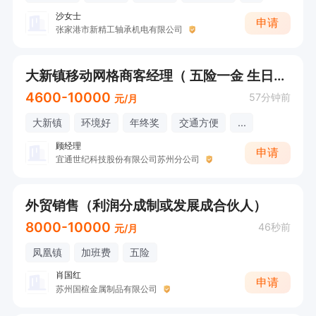
沙女士
申请
张家港市新精工轴承机电有限公司
大新镇移动网格商客经理（ 五险一金 生日券 各种节假日福利 ）
4600-10000
57分钟前
元/月
大新镇
环境好
年终奖
交通方便
...
顾经理
申请
宜通世纪科技股份有限公司苏州分公司
外贸销售（利润分成制或发展成合伙人）
8000-10000
46秒前
元/月
凤凰镇
加班费
五险
肖国红
申请
苏州国楦金属制品有限公司